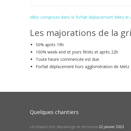
Villes comprises dans le forfait déplacement Metz et
Les majorations de la gril
50% après 19h
100% week-end et jours fériés et après 22h
Toute heure commencée est due.
Forfait déplacement hors agglomération de Metz 
Quelques chantiers
Les étapes d’un dépannage en serrurerie
22 janvier 2023