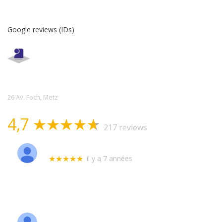
Google reviews (IDs)
Allo Serrurerie
Assistance
26 Av. Foch, Metz
4,7
217 reviews
Marie-Josée Froissart
il y a 7 années
★★★★★
Dépanneur très pro, rapidité intervention,
respect de l'heure de rendez-vous. Répond à
nos demandes d'explication concernant le
matériel. Super sympathique.
Je recommande vivement ce professionnel.
Zacharie Girod