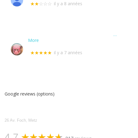
il y a 8 années
★★
☆☆☆
Je suis désolé pour ce retour négatif, j'aurais
aimé être satisfait du service mais malgré des
relances tous les jours, je n'ai pas obtenu la
moindre intervention après une semaine
complète de la part de ce serrurier 24/24...
…
More
Jeremy Schmitt
il y a 7 années
★★★★★
Rapidité de déplacement , travail de qualité je
recommande après cette intervention pour
sécuriser les lieux.Ne pas hésiter !!
Google reviews (options)
Allo Serrurerie Assistance
26 Av. Foch, Metz
4,7