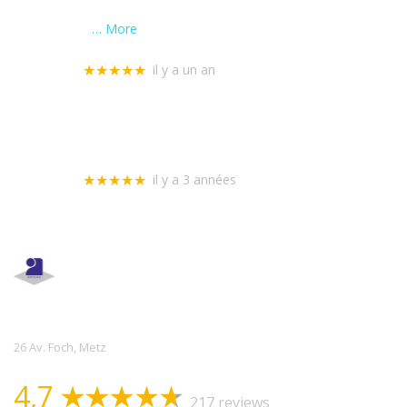
et rapidité ! Encore merci ! Je recommande ce service de
serrurerie
… More
Lucie Bender
il y a un an
★★★★★
Dépannage très rapide, grande disponibilité et travail
sérieux. Nous avons apprécié que cet artisan nous
interroge sur le fait que l'intervention pouvait être
garantie et couverte par notre assurance.
Florence Lacroix
il y a 3 années
★★★★★
Allo Serrurerie
Assistance
26 Av. Foch, Metz
4,7
217 reviews