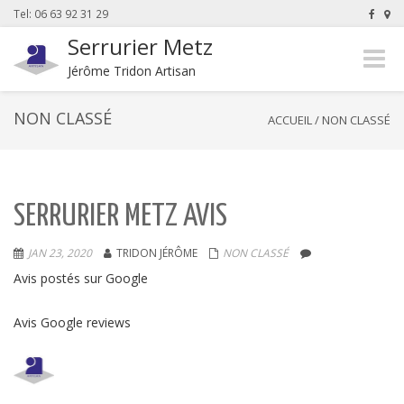
Tel: 06 63 92 31 29
Serrurier Metz
Naviga
Jérôme Tridon Artisan
-
bascul
NON CLASSÉ
ACCUEIL
/
NON CLASSÉ
SERRURIER METZ AVIS
JAN 23, 2020
TRIDON JÉRÔME
NON CLASSÉ
Avis postés sur Google
Avis Google reviews
Allo Serrurerie