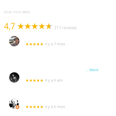
Assistance
26 Av. Foch, Metz
4,7
217 reviews
Stephane Cantet
il y a 7 mois
★★★★★
Intervertion hier chez ma voisine absente qui
m'avait laissé ses clefs. J'ai assisté à toute
l'intervention, ils étaient envoyés par
l'assurance, sur un porte blindée qui ne fermait
plus. Démontage et remontagede la
… More
Adelina
il y a 6 ans
★★★★★
Excellente service ! Très rapide et
opérationnelle. Le prix est très correct. Je
recommande !
Alexis Clausse
il y a 6 mois
★★★★★
Intervention rapide et efficace. Merci !