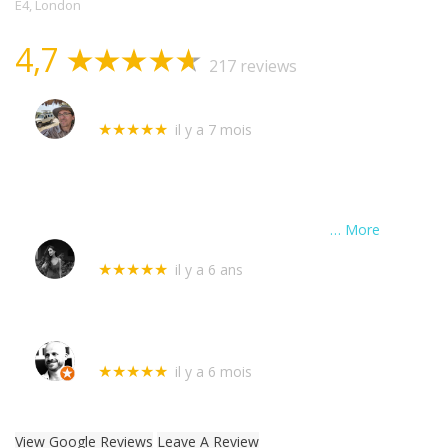
E4, London
4,7
217 reviews
Stephane Cantet
il y a 7 mois
★★★★★
Intervertion hier chez ma voisine absente qui
m'avait laissé ses clefs. J'ai assisté à toute
l'intervention, ils étaient envoyés par
l'assurance, sur un porte blindée qui ne fermait
plus. Démontage et remontagede la
… More
Adelina
il y a 6 ans
★★★★★
Excellente service ! Très rapide et
opérationnelle. Le prix est très correct. Je
recommande !
Alexis Clausse
il y a 6 mois
★★★★★
Intervention rapide et efficace. Merci !
View Google Reviews
Leave A Review