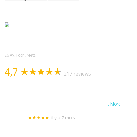
Allo Serrurerie
Assistance
26 Av. Foch, Metz
4,7
217 reviews
Intervertion hier chez ma voisine absente qui m'avait
laissé ses clefs. J'ai assisté à toute l'intervention, ils
étaient envoyés par l'assurance, sur un porte blindée qui
ne fermait plus. Démontage et remontagede la
… More
Stephane Cantet
il y a 7 mois
★★★★★
Après avoir perdue mes clefs j’ai fais appel à l’entreprise
Tridon Jérôme !merci Mr aux lunettes et à son collègue!
Personnes de bonne humeur et sympathique ! efficacité