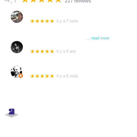
217 reviews
Stephane Cantet
★★★★★
il y a 7 mois
Intervertion hier chez ma voisine absente qui m'avait
laissé ses clefs. J'ai assisté à toute l'intervention, ils
étaient envoyés par l'assurance,
… read more
Adelina
★★★★★
il y a 6 ans
Excellente service ! Très rapide et opérationnelle. Le
prix est très correct. Je recommande !
Alexis Clausse
★★★★★
il y a 6 mois
Intervention rapide et efficace. Merci !
Allo Serrurerie
Assistance