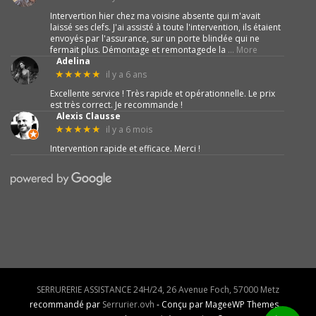
Intervertion hier chez ma voisine absente qui m'avait
laissé ses clefs. J'ai assisté à toute l'intervention, ils étaient
envoyés par l'assurance, sur un porte blindée qui ne
fermait plus. Démontage et remontagede la
… More
Adelina
il y a 6 ans
★★★★★
Excellente service ! Très rapide et opérationnelle. Le prix
est très correct. Je recommande !
Alexis Clausse
il y a 6 mois
★★★★★
Intervention rapide et efficace. Merci !
SERRURERIE ASSISTANCE 24H/24, 26 Avenue Foch, 57000 Metz
recommandé par
Serrurier.ovh
- Conçu par MageeWP Themes.