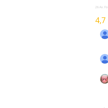
26 Av. F
4,7