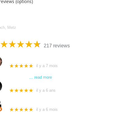
reviews (options)
 Serrurerie Assistance
och, Metz
217 reviews
Stephane Cantet
★★★★★
il y a 7 mois
Intervertion hier chez ma voisine absente qui m'avait laissé ses clefs. J'ai
l'assurance,
… read more
Adelina
★★★★★
il y a 6 ans
Excellente service ! Très rapide et opérationnelle. Le prix est très corre
Alexis Clausse
★★★★★
il y a 6 mois
Intervention rapide et efficace. Merci !