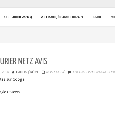
SERRURIER 24H/7J
ARTISAN JÉRÔME TRIDON
TARIF
M
URIER METZ AVIS
, 2020
TRIDON JÉRÔME
NON CLASSÉ
AUCUN COMMENTAIRE POUR 
stés sur Google
ogle reviews
Allo Serrurerie Assistance