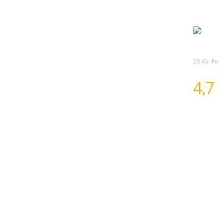
26 Av. F
4,7
Inter
l'ass
Après
bonne
Dépan
l'int