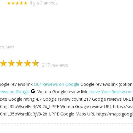
il y a 3 années
★★★★★
Allo Serrurerie Assistance
och, Metz
217 reviews
ogle reviews link
Our Reviews on Google
Google reviews link (optio
iews on Google
Write a Google review link
Leave Your Review on
xte Google rating 4,7 Google review count 217 Google reviews URL h
=ChIJL35oWsrelEcRjV8-2b_LPPE Write a Google review URL https://sea
=ChIJL35oWsrelEcRjV8-2b_LPPE Google Maps URL https://maps.goo