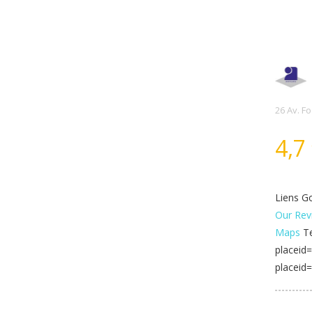
26 Av. F
4,7
Liens Go
Our Rev
Maps
Te
placeid
placeid