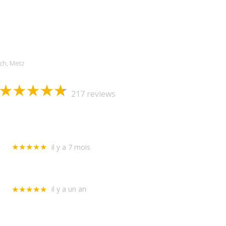
Allo Serrurerie Assistance
och, Metz
217 reviews
vertion hier chez ma voisine absente qui m'avait laissé ses clefs. J'ai a
urance, sur un porte blindée qui ne fermait plus. Démontage et remo
Stephane Cantet
il y a 7 mois
★★★★★
 avoir perdue mes clefs j’ai fais appel à l’entreprise Tridon Jérôme !
 humeur et sympathique ! efficacité et rapidité ! Encore merci ! Je r
Lucie Bender
il y a un an
★★★★★
nage très rapide, grande disponibilité et travail sérieux. Nous avons 
ervention pouvait être garantie et couverte par notre assurance.
Florence Lacroix