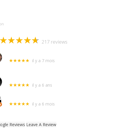
Allo Serrurerie Assistance
on
217 reviews
Stephane Cantet
il y a 7 mois
★★★★★
Intervertion hier chez ma voisine absente qui m'avait laissé ses clefs
envoyés par l'assurance, sur un porte blindée qui ne fermait pl
Adelina
il y a 6 ans
★★★★★
Excellente service ! Très rapide et opérationnelle. Le prix est trè
Alexis Clausse
il y a 6 mois
★★★★★
Intervention rapide et efficace. Merci !
ogle Reviews
Leave A Review