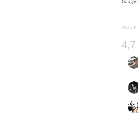
Google 
Allo
26 Av. F
4,7