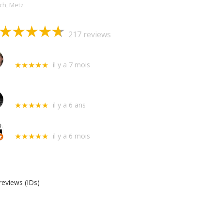
och, Metz
217 reviews
Stephane Cantet
il y a 7 mois
★★★★★
Intervertion hier chez ma voisine absente qui m'avait laissé ses clefs
envoyés par l'assurance, sur un porte blindée qui ne fermait pl
Adelina
il y a 6 ans
★★★★★
Excellente service ! Très rapide et opérationnelle. Le prix est trè
Alexis Clausse
il y a 6 mois
★★★★★
Intervention rapide et efficace. Merci !
reviews (IDs)
Allo Serrurerie Assistance