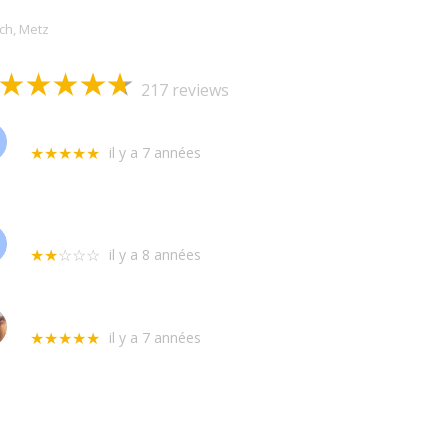
och, Metz
217 reviews
Marie-Josée Froissart
il y a 7 années
★★★★★
Dépanneur très pro, rapidité intervention, respect de l'heure de
concernant le matériel. Super sympathique.
Je recommande vivement ce professionnel.
Zacharie Girod
il y a 8 années
★★
☆☆☆
Je suis désolé pour ce retour négatif, j'aurais aimé être satisfait 
n'ai pas obtenu la moindre intervention après une semaine complète
Jeremy Schmitt
il y a 7 années
★★★★★
Rapidité de déplacement , travail de qualité je recommande après 
hésiter !!