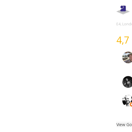
E4, Lond
4,7
View Go