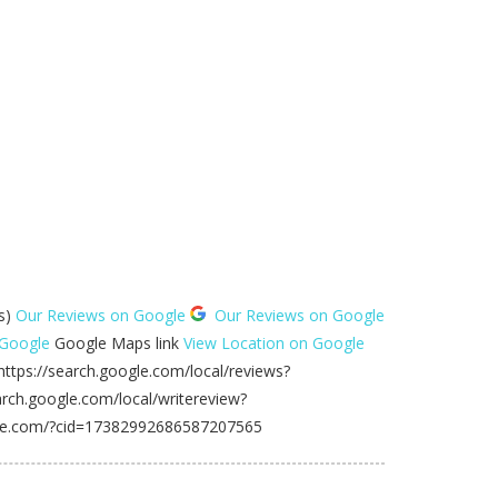
ns)
Our Reviews on Google
Our Reviews on Google
 Google
Google Maps link
View Location on Google
ttps://search.google.com/local/reviews?
rch.google.com/local/writereview?
gle.com/?cid=17382992686587207565